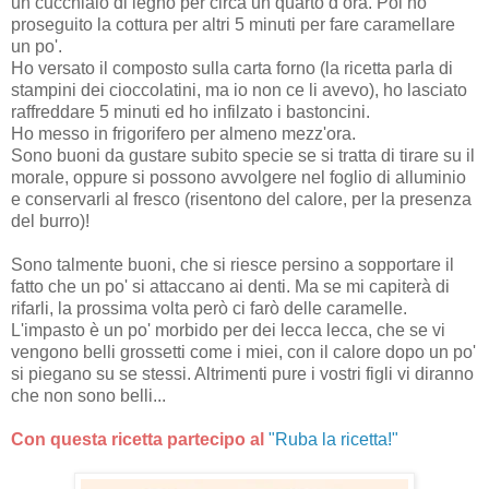
un cucchiaio di legno per circa un quarto d’ora. Poi ho
proseguito la cottura per altri 5 minuti per fare caramellare
un po'.
Ho versato il composto sulla carta forno (la ricetta parla di
stampini dei cioccolatini, ma io non ce li avevo), ho lasciato
raffreddare 5 minuti ed ho infilzato i bastoncini.
Ho messo in frigorifero per almeno mezz'ora.
Sono buoni da gustare subito specie se si tratta di tirare su il
morale, oppure si possono avvolgere nel foglio di alluminio
e conservarli al fresco (risentono del calore, per la presenza
del burro)!
Sono talmente buoni, che si riesce persino a sopportare il
fatto che un po' si attaccano ai denti. Ma se mi capiterà di
rifarli, la prossima volta però ci farò delle caramelle.
L'impasto è un po' morbido per dei lecca lecca, che se vi
vengono belli grossetti come i miei, con il calore dopo un po'
si piegano su se stessi. Altrimenti pure i vostri figli vi diranno
che non sono belli...
Con questa ricetta partecipo al
"Ruba la ricetta!"