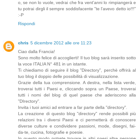
o, se non lo vuole, vedrai che fra vent'anni lo rimpiangerà e
tu potrai dirgli il sempre soddisfacente "te l'avevo detto io!!!"
:-P
Rispondi
chris
5 dicembre 2012 alle ore 11:23
Ciao dalla Francia!
Sono molto felice di accoglierti! Il tuo blog sarà inserito sotto
la voce ITALIA N° 481 in un istante.
Ti chiediamo di seguire il blog "Directory", perchè offrirà al
tuo blog il doppio delle possibilità di visualizzazione.
Grazie della tua comprensione. A destra, nella lista verde,
troverai tutti i Paesi e, cliccando sopra un Paese, troverai
tutti i nomi del blog di quel paese che aderiscono alla
"DIrectory".
Invita i tuoi amici ad entrare a far parte della "directory".
La creazione di questo blog "directory" rende possibili più
relazioni tra i diversi Paesi e ci permetterà di conoscere
diverse culture e condividere passioni, mode, disegni, fai-
da-te, cucina, fotografie e poesie.
In questo modo potrete trovare in altri paesi altre persone