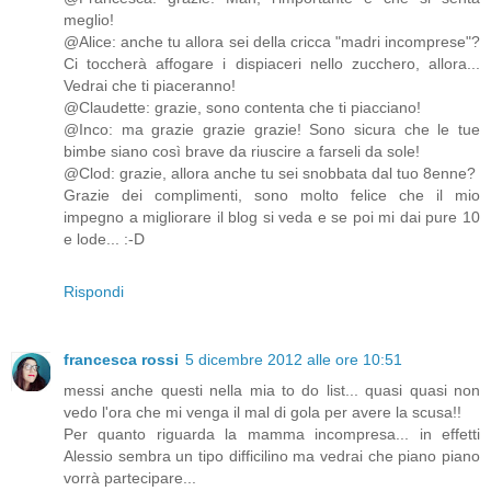
meglio!
@Alice: anche tu allora sei della cricca "madri incomprese"?
Ci toccherà affogare i dispiaceri nello zucchero, allora...
Vedrai che ti piaceranno!
@Claudette: grazie, sono contenta che ti piacciano!
@Inco: ma grazie grazie grazie! Sono sicura che le tue
bimbe siano così brave da riuscire a farseli da sole!
@Clod: grazie, allora anche tu sei snobbata dal tuo 8enne?
Grazie dei complimenti, sono molto felice che il mio
impegno a migliorare il blog si veda e se poi mi dai pure 10
e lode... :-D
Rispondi
francesca rossi
5 dicembre 2012 alle ore 10:51
messi anche questi nella mia to do list... quasi quasi non
vedo l'ora che mi venga il mal di gola per avere la scusa!!
Per quanto riguarda la mamma incompresa... in effetti
Alessio sembra un tipo difficilino ma vedrai che piano piano
vorrà partecipare...