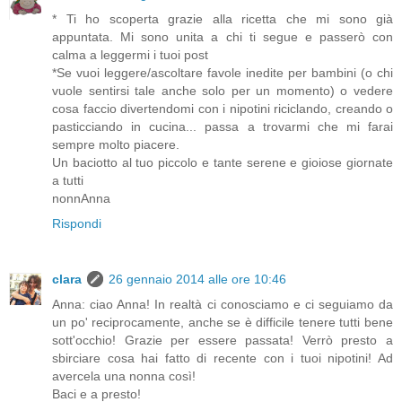
* Ti ho scoperta grazie alla ricetta che mi sono già
appuntata. Mi sono unita a chi ti segue e passerò con
calma a leggermi i tuoi post
*Se vuoi leggere/ascoltare favole inedite per bambini (o chi
vuole sentirsi tale anche solo per un momento) o vedere
cosa faccio divertendomi con i nipotini riciclando, creando o
pasticciando in cucina... passa a trovarmi che mi farai
sempre molto piacere.
Un baciotto al tuo piccolo e tante serene e gioiose giornate
a tutti
nonnAnna
Rispondi
clara
26 gennaio 2014 alle ore 10:46
Anna: ciao Anna! In realtà ci conosciamo e ci seguiamo da
un po' reciprocamente, anche se è difficile tenere tutti bene
sott'occhio! Grazie per essere passata! Verrò presto a
sbirciare cosa hai fatto di recente con i tuoi nipotini! Ad
avercela una nonna così!
Baci e a presto!