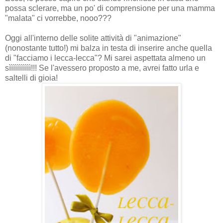
possa sclerare, ma un po' di comprensione per una mamma
"malata" ci vorrebbe, nooo???
Oggi all'interno delle solite attività di "animazione"
(nonostante tutto!) mi balza in testa di inserire anche quella
di "facciamo i lecca-lecca"? Mi sarei aspettata almeno un
sììììììììììì!!! Se l'avessero proposto a me, avrei fatto urla e
saltelli di gioia!