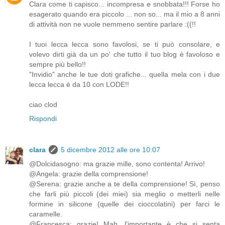
Clara come ti capisco... incompresa e snobbata!!! Forse ho
esagerato quando era piccolo ... non so... ma il mio a 8 anni
di attività non ne vuole nemmeno sentire parlare :((!!
I tuoi lecca lecca sono favolosi, se ti può consolare, e
volevo dirti già da un po' che tutto il tuo blog è favoloso e
sempre più bello!!
"Invidio" anche le tue doti grafiche... quella mela con i due
lecca lecca è da 10 con LODE!!
ciao clod
Rispondi
clara
5 dicembre 2012 alle ore 10:07
@Dolcidasogno: ma grazie mille, sono contenta! Arrivo!
@Angela: grazie della comprensione!
@Serena: grazie anche a te della comprensione! Sì, penso
che farli più piccoli (dei miei) sia meglio o metterli nelle
formine in silicone (quelle dei cioccolatini) per farci le
caramelle.
@Francesca: grazie! Mah, l'importante è che si senta