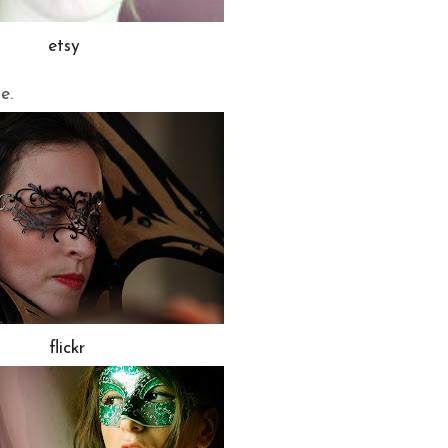
etsy
e.
flickr