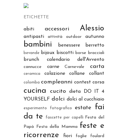
ETICHETTE
Alessio
accessori
abiti
antipasti
autunno
attività outdoor
bambini
benessere
berretto
bijoux
biscotti
borse
bracciali
bevande
brunch
calendario dell'Avvento
carta
carne
cannucce
Carnevale
colazione
collane
collant
ceramica
compleanni
contest
corsa
colomba
cucina
cucito
dieta
DO IT 4
dolci
YOURSELF
dolci al cucchiaio
fai
estate
esperimento fotografico
da te
Festa del
fascette per capelli
feste e
Papà
Festa della Mamma
ricorrenze
fiori
foglie
foulard